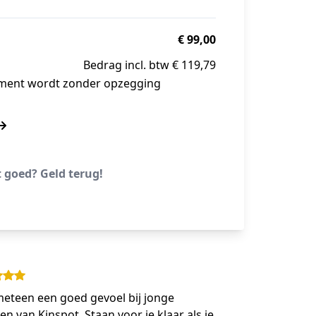
€ 99,00
Bedrag incl. btw € 119,79
ement wordt zonder opzegging
t goed? Geld terug!
eteen een goed gevoel bij jonge
n van Kinspot. Staan voor je klaar als je